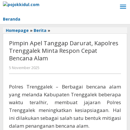
Lewati
ke
konten
Beranda
Pimpin
Homepage
»
Berita
»
Apel
Pimpin Apel Tanggap Darurat, Kapolres
Tanggap
Darurat,
Trenggalek Minta Respon Cepat
Kapolres
Bencana Alam
Trenggalek
Minta
oleh
5 November 2025
BangAdmin
Respon
Cepat
Bencana
Polres Trenggalek – Berbagai bencana alam
Alam
yang melanda Kabupaten Trenggalek beberapa
waktu teralhir, membuat jajaran Polres
Trenggalek meningkatkan kesiapsiagaan. Hal
ini dilakukan sebagai salah satu bentuk mitigasi
dalam penanganan bencana alam.