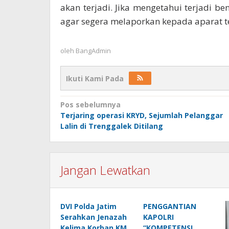
akan terjadi. Jika mengetahui terjadi 
agar segera melaporkan kepada aparat t
oleh
BangAdmin
Ikuti Kami Pada
Navigasi
Pos sebelumnya
Terjaring operasi KRYD, Sejumlah Pelanggar
pos
Lalin di Trenggalek Ditilang
Jangan Lewatkan
DVI Polda Jatim
PENGGANTIAN
Serahkan Jenazah
KAPOLRI
Kelima Korban KM
“KOMPETENSI