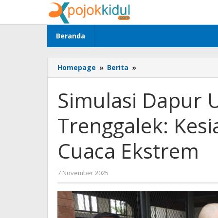
Lewati
ke
konten
Beranda
Simulasi
Homepage
»
Berita
»
Dapur
Umum,
Simulasi Dapur 
Kapolres
Trenggalek:
Trenggalek: Kes
Kesiapsiagaan
Hadapi
Cuaca
Cuaca Ekstrem
Ekstrem
oleh
7 November 2025
BangAdmin