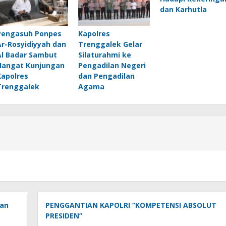
dan Karhutla
Pengasuh Ponpes
Kapolres
Ar-Rosyidiyyah dan
Trenggalek Gelar
Al Badar Sambut
Silaturahmi ke
Hangat Kunjungan
Pengadilan Negeri
Kapolres
dan Pengadilan
Trenggalek
Agama
ban
PENGGANTIAN KAPOLRI “KOMPETENSI ABSOLUT
PRESIDEN”