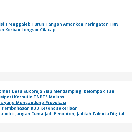
olisi Trenggalek Turun Tangan Amankan Peringatan HKN
an Korban Longsor Cilacap
bmas Desa Sukorejo Siap Mendampingi Kelompok Tani
isipasi Karhutla TNBTS Meluas
os yang Mengandung Provokasi
lam Pembahasan RUU Ketenagakerjaan
polri: Jangan Cuma Jadi Penonton, Jadilah Talenta Digital