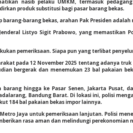
hatikan nasib pelaku UMKM, termasuk pedagan
kan produk substitusi bagi pasar barang bekas.
arang-barang bekas, arahan Pak Presiden adalah me
ri Jenderal Listyo Sigit Prabowo, yang memastikan 
akukan pemeriksaan. Siapa pun yang terlibat penyelu
rakat pada 12 November 2025 tentang adanya truk
udian bergerak dan menemukan 23 bal pakaian bekas
ran barang hingga ke Pasar Senen, Jakarta Pusat, 
larang, Bandung Barat. Di lokasi ini, polisi menga
ut 184 bal pakaian bekas impor lainnya.
da Metro Jaya untuk pemeriksaan lanjutan. Polisi me
erikan rasa aman dan melindungi perekonomian nasi