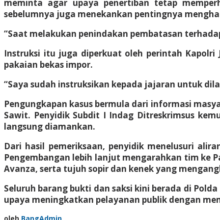
meminta agar upaya penertiban tetap memper
sebelumnya juga menekankan pentingnya menghadir
“Saat melakukan penindakan pembatasan terhadap b
Instruksi itu juga diperkuat oleh perintah Kapol
pakaian bekas impor.
“Saya sudah instruksikan kepada jajaran untuk dil
Pengungkapan kasus bermula dari informasi masya
Sawit. Penyidik Subdit I Indag Ditreskrimsus kem
langsung diamankan.
Dari hasil pemeriksaan, penyidik menelusuri ali
Pengembangan lebih lanjut mengarahkan tim ke Pada
Avanza, serta tujuh sopir dan kenek yang mengangk
Seluruh barang bukti dan saksi kini berada di Pol
upaya meningkatkan pelayanan publik dengan memb
oleh
BangAdmin