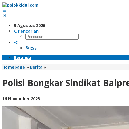
Lewati
ke
konten
9 Agustus 2026
Pencarian
RSS
Beranda
Polisi
Homepage
»
Berita
»
Bongkar
Sindikat
Polisi Bongkar Sindikat Balpr
Balpres
di
Jakarta,
oleh
16 November 2025
207
BangAdmin
Bal
Pakaian
Bekas
Impor
Disita