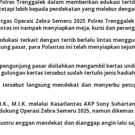
s Polres Trenggalek dalam memberikan edukasi ter
etapi lebih kepada pendekatan yang melebur dengan 
atgas Operasi Zebra Semeru 2025 Polres Trenggal
antas ini nampak menyiapkan meja, kursi dan perangk
ukasi terkait dengan tertib berlalu lintas menggu
g pasar, para Polantas ini telah menyiapkan seju
ngunjung pasar disilahkan mengambil kertas undian
ulungan kertas tersebut sudah tertulis jenis hadiah
si tersebut langsung mendekat dan menyerbu pe
I.K., M.I.K. melalui Kasatlantas AKP Sony Suhart
ndukung Operasi Zebra Semeru 2025, namun dikemas 
 justru enggan mendekat dan dianggap angin lalu sa