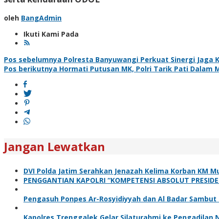
oleh
BangAdmin
Ikuti Kami Pada
Navigasi
Pos sebelumnya
Polresta Banyuwangi Perkuat Sinergi Jaga 
Pos berikutnya
Hormati Putusan MK, Polri Tarik Pati Dalam M
pos
Jangan Lewatkan
DVI Polda Jatim Serahkan Jenazah Kelima Korban KM Mu
PENGGANTIAN KAPOLRI “KOMPETENSI ABSOLUT PRESIDE
Pengasuh Ponpes Ar-Rosyidiyyah dan Al Badar Sambut
Kapolres Trenggalek Gelar Silaturahmi ke Pengadilan