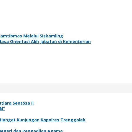
Kamtibmas Melalui Siskamling
asa Orientasi Alih Jabatan di Kementerian
tiara Sentosa II
N”
 Hangat Kunjungan Kapolres Trenggalek
 Negeri dan Pengadilan Agama