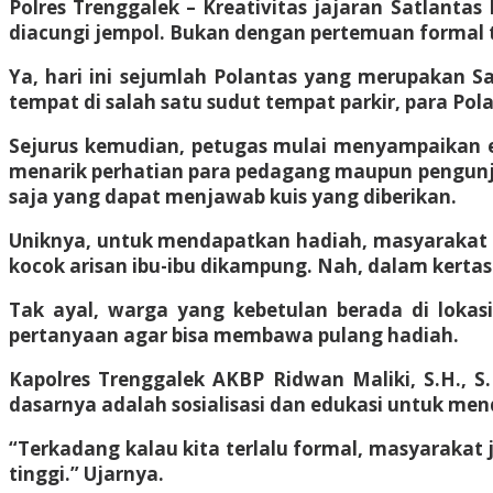
Polres Trenggalek – Kreativitas jajaran Satlanta
diacungi jempol. Bukan dengan pertemuan formal t
Ya, hari ini sejumlah Polantas yang merupakan S
tempat di salah satu sudut tempat parkir, para Pol
Sejurus kemudian, petugas mulai menyampaikan ed
menarik perhatian para pedagang maupun pengunjun
saja yang dapat menjawab kuis yang diberikan.
Uniknya, untuk mendapatkan hadiah, masyarakat pe
kocok arisan ibu-ibu dikampung. Nah, dalam kertas g
Tak ayal, warga yang kebetulan berada di loka
pertanyaan agar bisa membawa pulang hadiah.
Kapolres Trenggalek AKBP Ridwan Maliki, S.H., S.
dasarnya adalah sosialisasi dan edukasi untuk me
“Terkadang kalau kita terlalu formal, masyarakat
tinggi.” Ujarnya.