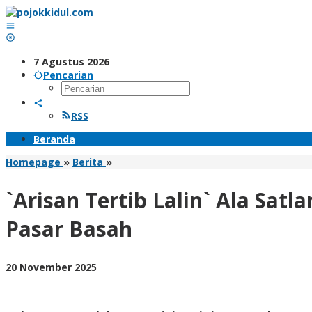
Lewati
ke
konten
7 Agustus 2026
Pencarian
RSS
Beranda
`Arisan
Homepage
»
Berita
»
Tertib
Lalin`
`Arisan Tertib Lalin` Ala Sat
Ala
Satlantas
Pasar Basah
Polres
Trenggalek,
Disambut
oleh
20 November 2025
Antusias
BangAdmin
Pengunjung
Pasar
Basah