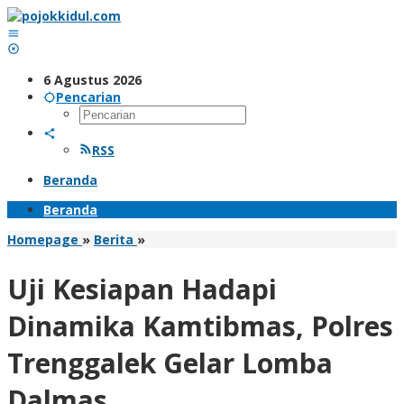
Lewati
ke
konten
6 Agustus 2026
Pencarian
RSS
Beranda
Beranda
Uji
Homepage
»
Berita
»
Kesiapan
Hadapi
Uji Kesiapan Hadapi
Dinamika
Kamtibmas,
Dinamika Kamtibmas, Polres
Polres
Trenggalek
Trenggalek Gelar Lomba
Gelar
Lomba
Dalmas
Dalmas