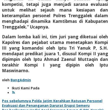
kompetisi, tetapi juga menjadi sarana evaluasi
untuk melihat sejauh mana kesiapan dan
keterampilan personel Polres Trenggalek dalam
menghadapi dinamika Kamtibmas di Kabupaten
Trenggalek.” Ucapnya.
Dalam lomba kali ini, tim juri yang diketuai oleh
Kapolres dan pejabat utama menetapkan Kompi
III yang komandoi oleh Iptu Tri Yanuk P, S.H.
mendapat predikat juara 1, disusul Kompi II yang
dipimpin oleh Iptu Ahmad Zaenul Muttaqin dan
terakhir Kompi I yang dipipin oleh Iptu
Maswinarno.
oleh
BangAdmin
Ikuti Kami Pada
Navigasi
Pos sebelumnya
Polda Jatim Kerahkan Ratusan Personel
Evakuasi dan Penanganan Darurat Erupsi Semeru