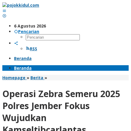
Lewati
ke
konten
6 Agustus 2026
Pencarian
RSS
Beranda
Beranda
Operasi
Homepage
»
Berita
»
Zebra
Semeru
Operasi Zebra Semeru 2025
2025
Polres
Polres Jember Fokus
Jember
Fokus
Wujudkan
Wujudkan
Kamseltibcarlantas
Kamseltibcarlantas