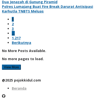
Dua Jenazah di Gunung Piramid
Polres Lumajang Buat Fire Break Darurat Antisipasi
Karhutla TNBTS Meluas
1
2
3
…
1,217
Berikutnya
No More Posts Available.
No more pages to load.
View More
@2025 pojokkidul.com
Beranda