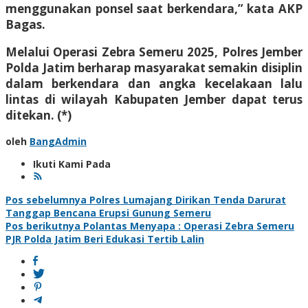
menggunakan ponsel saat berkendara,” kata AKP
Bagas.
Melalui Operasi Zebra Semeru 2025, Polres Jember
Polda Jatim berharap masyarakat semakin disiplin
dalam berkendara dan angka kecelakaan lalu
lintas di wilayah Kabupaten Jember dapat terus
ditekan. (*)
oleh
BangAdmin
Ikuti Kami Pada
Navigasi
Pos sebelumnya
Polres Lumajang Dirikan Tenda Darurat
Tanggap Bencana Erupsi Gunung Semeru
pos
Pos berikutnya
Polantas Menyapa : Operasi Zebra Semeru
PJR Polda Jatim Beri Edukasi Tertib Lalin