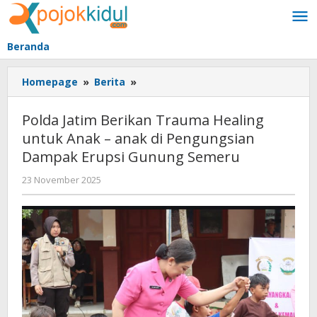
Lewati
ke
konten
Beranda
Polda
Homepage
»
Berita
»
Jatim
Berikan
Polda Jatim Berikan Trauma Healing
Trauma
untuk Anak – anak di Pengungsian
Healing
Dampak Erupsi Gunung Semeru
untuk
Anak
oleh
23 November 2025
-
BangAdmin
anak
di
Pengungsian
Dampak
Erupsi
Gunung
Semeru