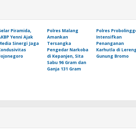
Gelar Piramida,
Polres Malang
Polres Probolingg
AKBP Yenni Ajak
Amankan
Intensifkan
Media Sinergi Jaga
Tersangka
Penanganan
Kondusivitas
Pengedar Narkoba
Karhutla di Leren
Bojonegoro
di Kepanjen, Sita
Gunung Bromo
Sabu 96 Gram dan
Ganja 131 Gram