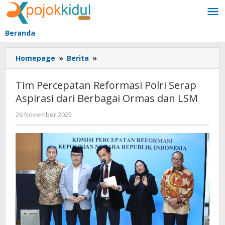
Lewati
ke
konten
Beranda
Tim
Homepage
»
Berita
»
Percepatan
Reformasi
Tim Percepatan Reformasi Polri Serap
Polri
Aspirasi dari Berbagai Ormas dan LSM
Serap
Aspirasi
oleh
26 November 2025
dari
BangAdmin
Berbagai
Ormas
dan
LSM