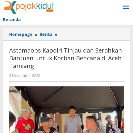
Lewati
ke
konten
Beranda
Astamaops
Homepage
»
Berita
»
Kapolri
Tinjau
Astamaops Kapolri Tinjau dan Serahkan
dan
Bantuan untuk Korban Bencana di Aceh
Serahkan
Tamiang
Bantuan
untuk
oleh
3 Desember 2025
Korban
BangAdmin
Bencana
di
Aceh
Tamiang