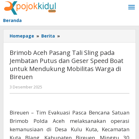
Lewati
ke
konten
Beranda
Brimob
Homepage
»
Berita
»
Aceh
Pasang
Brimob Aceh Pasang Tali Sling pada
Tali
Jembatan Putus dan Geser Speed Boat
Sling
untuk Mendukung Mobilitas Warga di
pada
Jembatan
Bireuen
Putus
oleh
3 Desember 2025
dan
BangAdmin
Geser
Speed
Boat
Bireuen – Tim Evakuasi Pasca Bencana Satuan
untuk
Brimob Polda Aceh melaksanakan operasi
Mendukung
Mobilitas
kemanusiaan di Desa Kulu Kuta, Kecamatan
Warga
Kuta Blang, Kabupaten Bireuen, Minggu 30