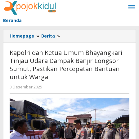
Lewati
ke
konten
Beranda
Kapolri
Homepage
»
Berita
»
dan
Ketua
Kapolri dan Ketua Umum Bhayangkari
Umum
Tinjau Udara Dampak Banjir Longsor
Bhayangkari
Sumut, Pastikan Percepatan Bantuan
Tinjau
Udara
untuk Warga
Dampak
oleh
3 Desember 2025
Banjir
BangAdmin
Longsor
Sumut,
Pastikan
Percepatan
Bantuan
untuk
Warga