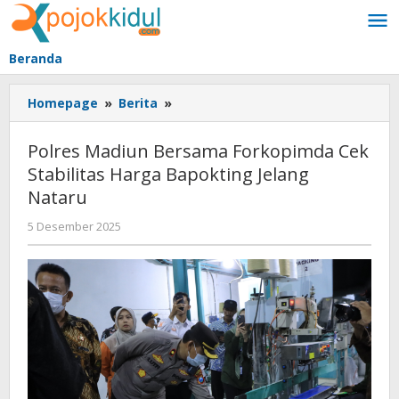
Lewati
ke
konten
Beranda
Polres
Homepage
»
Berita
»
Madiun
Bersama
Polres Madiun Bersama Forkopimda Cek
Forkopimda
Stabilitas Harga Bapokting Jelang
Cek
Nataru
Stabilitas
Harga
oleh
5 Desember 2025
Bapokting
BangAdmin
Jelang
Nataru