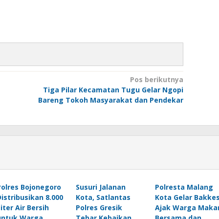
Pos berikutnya
Tiga Pilar Kecamatan Tugu Gelar Ngopi
Bareng Tokoh Masyarakat dan Pendekar
Polres Bojonegoro
Susuri Jalanan
Polresta Malang
Distribusikan 8.000
Kota, Satlantas
Kota Gelar Bakke
iter Air Bersih
Polres Gresik
Ajak Warga Maka
untuk Warga
Tebar Kebaikan
Bersama dan