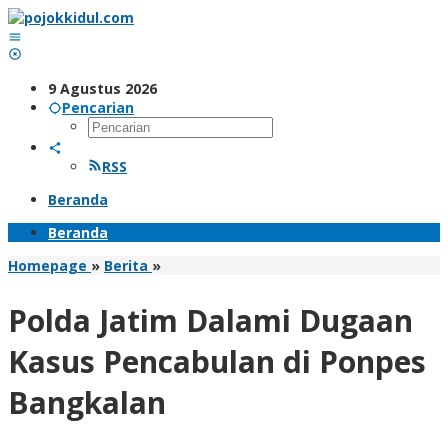
Lewati
ke
konten
9 Agustus 2026
Pencarian
RSS
Beranda
Beranda
Polda
Homepage
»
Berita
»
Jatim
Dalami
Polda Jatim Dalami Dugaan
Dugaan
Kasus
Kasus Pencabulan di Ponpes
Pencabulan
di
Bangkalan
Ponpes
Bangkalan