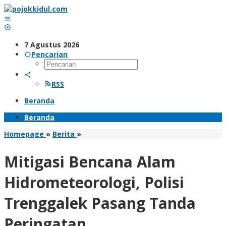
Lewati
ke
konten
7 Agustus 2026
Pencarian
RSS
Beranda
Beranda
Mitigasi
Homepage
»
Berita
»
Bencana
Alam
Mitigasi Bencana Alam
Hidrometeorologi,
Polisi
Hidrometeorologi, Polisi
Trenggalek
Pasang
Trenggalek Pasang Tanda
Tanda
Peringatan
Peringatan