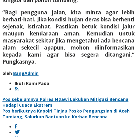
longsor dan pohon tumbang.
“Bagi pengguna jalan, kita minta agar lebih
berhati-hati. Jika kondisi hujan deras bisa berhenti
sejenak, istirahat. Pastikan betuk kondisi jalur
maupun kendaraan aman. Kemudian untuk
masyarakat sekitar jika mengetahui ada bencana
alam sekecil apapun, mohon diinformasikan
kepada kami agar bisa segera ditangani.”
Pungkasnya.
oleh
BangAdmin
Ikuti Kami Pada
Navigasi
Pos sebelumnya
Polres Ngawi Lakukan Mitigasi Bencana
Hadapi Cuaca Ekstrem
pos
Pos berikutnya
Kapolri Tinjau Posko Pengungsian di Aceh
Tamiang, Salurkan Bantuan ke Korban Bencana