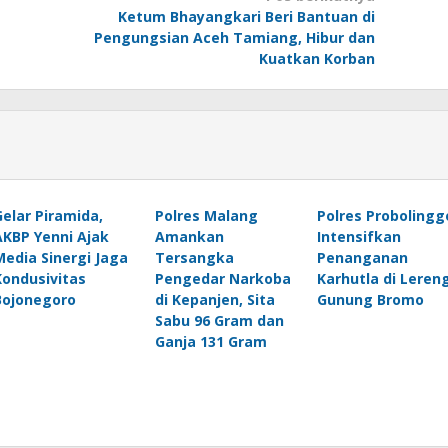
Ketum Bhayangkari Beri Bantuan di
Pengungsian Aceh Tamiang, Hibur dan
Kuatkan Korban
Gelar Piramida,
Polres Malang
Polres Probolingg
AKBP Yenni Ajak
Amankan
Intensifkan
Media Sinergi Jaga
Tersangka
Penanganan
Kondusivitas
Pengedar Narkoba
Karhutla di Leren
Bojonegoro
di Kepanjen, Sita
Gunung Bromo
Sabu 96 Gram dan
Ganja 131 Gram