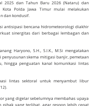
l 2025 dan Tahun Baru 2026 (Nataru) dan
ng Kota Polda Jawa Timur mulai melakukan
n dan kondusif.
i antisipasi bencana hidrometeorologi diakhir
at sinergitas dari berbagai lembagan dan
nang Haryono, S.H., S.I.K., M.Si mengatakan
i penyusunan skema mitigasi banjir, pemetaan
u, hingga penguatan kanal komunikasi lintas
asi lintas sektoral untuk menyambut libur
12).
akor yang digelar sebelumnya membahas upaya
h pihak yang terlibat, agar respon lebih cepat