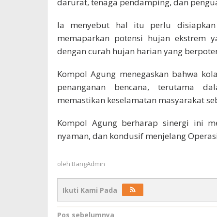
darurat, tenaga pendamping, dan pengua
Ia menyebut hal itu perlu disiapka
memaparkan potensi hujan ekstrem y
dengan curah hujan harian yang berpote
Kompol Agung menegaskan bahwa kolabo
penanganan bencana, terutama da
memastikan keselamatan masyarakat seb
Kompol Agung berharap sinergi ini m
nyaman, dan kondusif menjelang Operasi 
oleh
BangAdmin
Ikuti Kami Pada
Navigasi
Pos sebelumnya