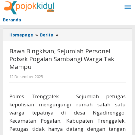
Lewati
ke
konten
Beranda
Bawa
Homepage
»
Berita
»
Bingkisan,
Sejumlah
Bawa Bingkisan, Sejumlah Personel
Personel
Polsek Pogalan Sambangi Warga Tak
Polsek
Mampu
Pogalan
Sambangi
oleh
12 Desember 2025
Warga
BangAdmin
Tak
Mampu
Polres Trenggalek – Sejumlah petugas
kepolisian mengunjungi rumah salah satu
warga tepatnya di desa Ngadirenggo,
Kecamatan Pogalan, Kabupaten Trenggalek.
Petugas tidak hanya datang dengan tangan