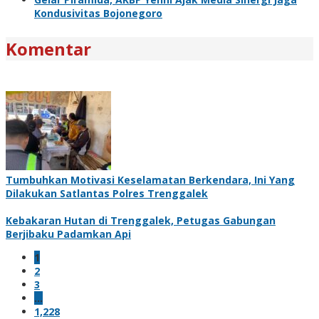
Kondusivitas Bojonegoro
Komentar
Tumbuhkan Motivasi Keselamatan Berkendara, Ini Yang
Dilakukan Satlantas Polres Trenggalek
Kebakaran Hutan di Trenggalek, Petugas Gabungan
Berjibaku Padamkan Api
1
2
3
…
1,228