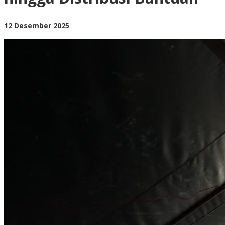
hingga
Distribusi
Bantuan
oleh
12 Desember 2025
BangAdmin