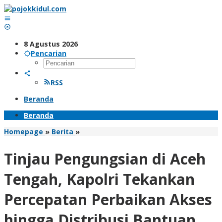
Lewati
ke
konten
8 Agustus 2026
Pencarian
RSS
Beranda
Beranda
Tinjau
Homepage
»
Berita
»
Pengungsian
di
Tinjau Pengungsian di Aceh
Aceh
Tengah,
Tengah, Kapolri Tekankan
Kapolri
Tekankan
Percepatan Perbaikan Akses
Percepatan
Perbaikan
hingga Distribusi Bantuan
Akses