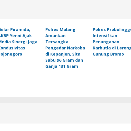
Gelar Piramida,
Polres Malang
Polres Probolingg
AKBP Yenni Ajak
Amankan
Intensifkan
Media Sinergi Jaga
Tersangka
Penanganan
Kondusivitas
Pengedar Narkoba
Karhutla di Leren
Bojonegoro
di Kepanjen, Sita
Gunung Bromo
Sabu 96 Gram dan
Ganja 131 Gram