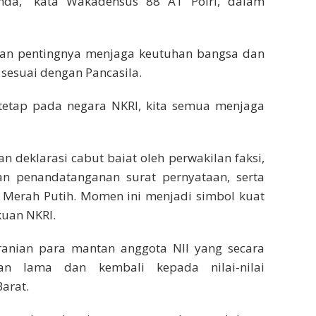
nda,” kata Wakadensus 88 AT Polri, dalam
an pentingnya menjaga keutuhan bangsa dan
 sesuai dengan Pancasila.
 tetap pada negara NKRI, kita semua menjaga
 deklarasi cabut baiat oleh perwakilan faksi,
tkan penandatanganan surat pernyataan, serta
 Merah Putih. Momen ini menjadi simbol kuat
kuan NKRI.
ranian para mantan anggota NII yang secara
an lama dan kembali kepada nilai-nilai
arat.