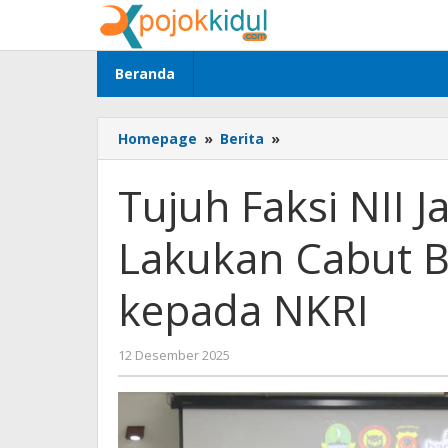
Lewati
ke
konten
Beranda
Tujuh
Homepage
»
Berita
»
Faksi
NII
Tujuh Faksi NII 
Jawa
Barat
Lakukan Cabut Ba
Serentak
Lakukan
Cabut
kepada NKRI
Baiat
dan
Deklarasi
oleh
12 Desember 2025
Setia
BangAdmin
kepada
NKRI