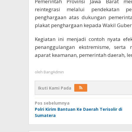
Pemerintah Provinsi Jawa Barat m
reintegrasi melalui pendekatan p
penghargaan atas dukungan pemerinta
plakat penghargaan kepada Wakil Gubern
Kegiatan ini menjadi contoh nyata efe
penanggulangan ekstremisme, serta m
aparat keamanan, pemerintah daerah, l
oleh
BangAdmin
Ikuti Kami Pada
Navigasi
Pos sebelumnya
Polri Kirim Bantuan Ke Daerah Terisolir di
pos
Sumatera