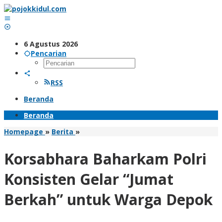
Lewati
ke
konten
6 Agustus 2026
Pencarian
RSS
Beranda
Beranda
Korsabhara
Homepage
»
Berita
»
Baharkam
Polri
Korsabhara Baharkam Polri
Konsisten
Gelar
Konsisten Gelar “Jumat
"Jumat
Berkah"
Berkah” untuk Warga Depok
untuk
Warga
Depok