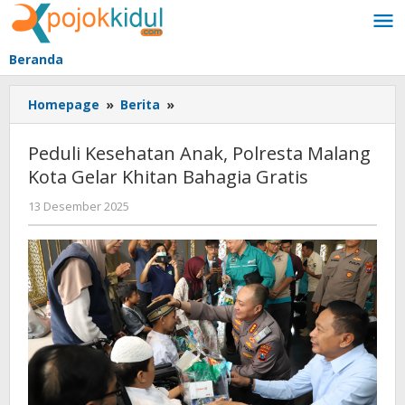
Lewati
ke
konten
Beranda
Peduli
Homepage
»
Berita
»
Kesehatan
Anak,
Peduli Kesehatan Anak, Polresta Malang
Polresta
Kota Gelar Khitan Bahagia Gratis
Malang
Kota
oleh
13 Desember 2025
Gelar
BangAdmin
Khitan
Bahagia
Gratis