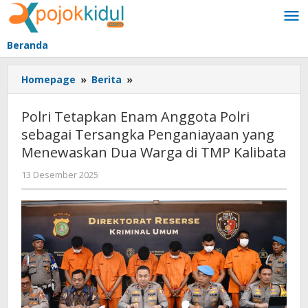
Lewati
ke
konten
Beranda
Polri
Homepage
»
Berita
»
Tetapkan
Enam
Polri Tetapkan Enam Anggota Polri
Anggota
sebagai Tersangka Penganiayaan yang
Polri
Menewaskan Dua Warga di TMP Kalibata
sebagai
Tersangka
oleh
13 Desember 2025
Penganiayaan
BangAdmin
yang
Menewaskan
Dua
Warga
di
TMP
Kalibata