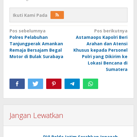
Ikuti Kami Pada
Navigasi
Pos sebelumnya
Pos berikutnya
Polres Pelabuhan
Astamaops Kapolri Beri
pos
Tanjungperak Amankan
Arahan dan Atensi
Remaja Bersajam Begal
Khusus kepada Personel
Motor di Bulak Surabaya
Polri yang Dikirim ke
Lokasi Bencana di
Sumatera
Jangan Lewatkan
DVI Polda Jatim Serahkan Jenazah