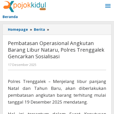
Lewati
ke
konten
Beranda
Pembatasan
Homepage
»
Berita
»
Operasional
Angkutan
Pembatasan Operasional Angkutan
Barang
Barang Libur Nataru, Polres Trenggalek
Libur
Gencarkan Sosialisasi
Nataru,
Polres
oleh
17 Desember 2025
Trenggalek
BangAdmin
Gencarkan
Sosialisasi
Polres Trenggalek – Menjelang libur panjang
Natal dan Tahun Baru, akan diberlakukan
pembatasan angkutan barang terhitung mulai
tanggal 19 Desember 2025 mendatang.
Hal ini tercantum dalam Surat Keputusan