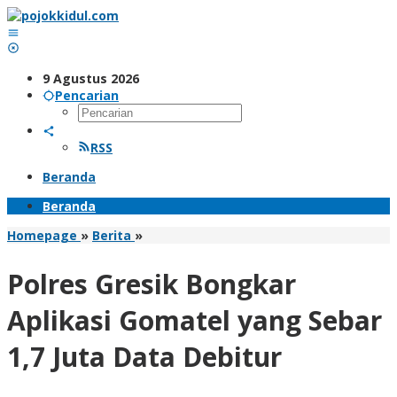
Lewati
ke
konten
9 Agustus 2026
Pencarian
RSS
Beranda
Beranda
Polres
Homepage
»
Berita
»
Gresik
Bongkar
Polres Gresik Bongkar
Aplikasi
Gomatel
Aplikasi Gomatel yang Sebar
yang
Sebar
1,7 Juta Data Debitur
1,7
Juta
Data