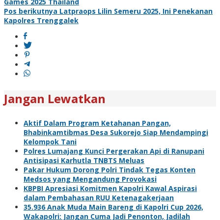
Games 2025 Thailand
pos
Pos berikutnya
Latpraops Lilin Semeru 2025, Ini Penekanan
Kapolres Trenggalek
Jangan Lewatkan
Aktif Dalam Program Ketahanan Pangan,
Bhabinkamtibmas Desa Sukorejo Siap Mendampingi
Kelompok Tani
Polres Lumajang Kunci Pergerakan Api di Ranupani
Antisipasi Karhutla TNBTS Meluas
Pakar Hukum Dorong Polri Tindak Tegas Konten
Medsos yang Mengandung Provokasi
KBPBI Apresiasi Komitmen Kapolri Kawal Aspirasi
dalam Pembahasan RUU Ketenagakerjaan
35.936 Anak Muda Main Bareng di Kapolri Cup 2026,
Wakapolri: Jangan Cuma Jadi Penonton, Jadilah