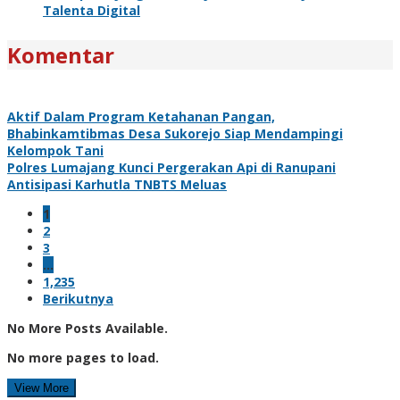
Talenta Digital
Komentar
Aktif Dalam Program Ketahanan Pangan,
Bhabinkamtibmas Desa Sukorejo Siap Mendampingi
Kelompok Tani
Polres Lumajang Kunci Pergerakan Api di Ranupani
Antisipasi Karhutla TNBTS Meluas
1
2
3
…
1,235
Berikutnya
No More Posts Available.
No more pages to load.
View More