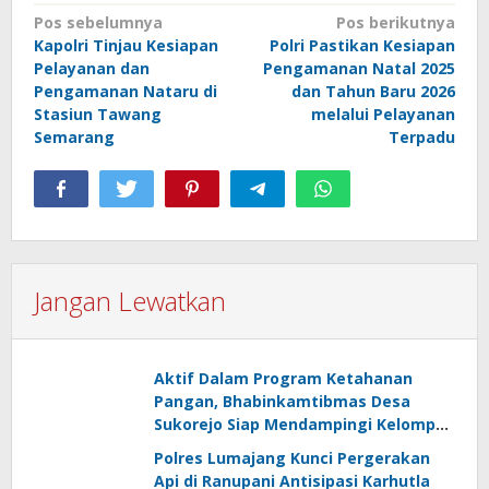
Navigasi
Pos sebelumnya
Pos berikutnya
Kapolri Tinjau Kesiapan
Polri Pastikan Kesiapan
pos
Pelayanan dan
Pengamanan Natal 2025
Pengamanan Nataru di
dan Tahun Baru 2026
Stasiun Tawang
melalui Pelayanan
Semarang
Terpadu
Jangan Lewatkan
Aktif Dalam Program Ketahanan
Pangan, Bhabinkamtibmas Desa
Sukorejo Siap Mendampingi Kelompok
Tani
Polres Lumajang Kunci Pergerakan
Api di Ranupani Antisipasi Karhutla