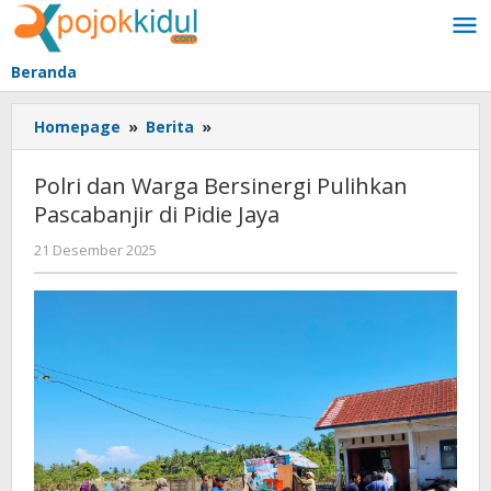
Lewati
ke
konten
Beranda
Polri
Homepage
»
Berita
»
dan
Warga
Polri dan Warga Bersinergi Pulihkan
Bersinergi
Pascabanjir di Pidie Jaya
Pulihkan
Pascabanjir
oleh
21 Desember 2025
di
BangAdmin
Pidie
Jaya