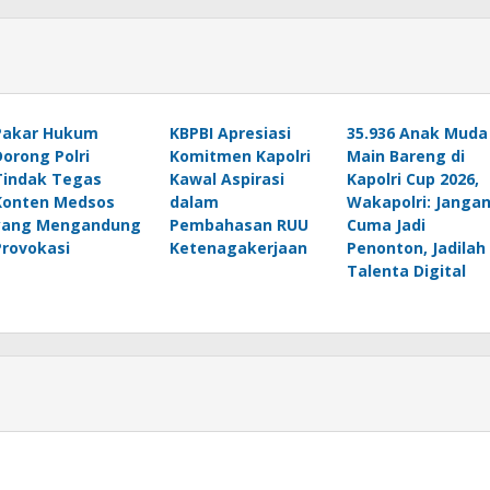
Pakar Hukum
KBPBI Apresiasi
35.936 Anak Muda
Dorong Polri
Komitmen Kapolri
Main Bareng di
Tindak Tegas
Kawal Aspirasi
Kapolri Cup 2026,
Konten Medsos
dalam
Wakapolri: Janga
yang Mengandung
Pembahasan RUU
Cuma Jadi
Provokasi
Ketenagakerjaan
Penonton, Jadilah
Talenta Digital