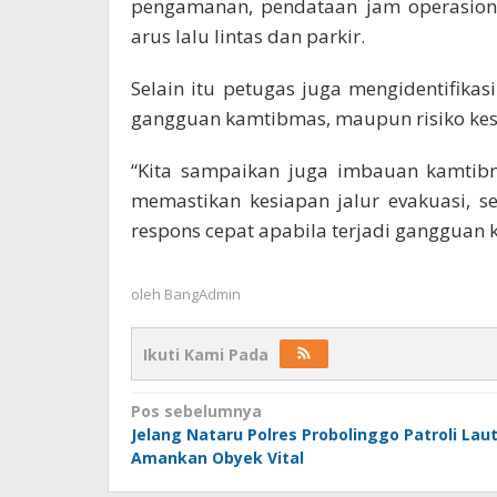
pengamanan, pendataan jam operasiona
arus lalu lintas dan parkir.
Selain itu petugas juga mengidentifika
gangguan kamtibmas, maupun risiko ke
“Kita sampaikan juga imbauan kamtib
memastikan kesiapan jalur evakuasi, 
respons cepat apabila terjadi gangguan 
oleh
BangAdmin
Ikuti Kami Pada
Navigasi
Pos sebelumnya
Jelang Nataru Polres Probolinggo Patroli Lau
pos
Amankan Obyek Vital