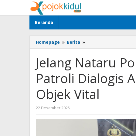
Lewati
ke
konten
Beranda
Jelang
Homepage
»
Berita
»
Nataru
Polda
Jelang Nataru Po
Jatim
Intensifkan
Patroli Dialogis
Patroli
Dialogis
Amankan
Objek Vital
Gereja
dan
Objek
oleh
22 Desember 2025
Vital
BangAdmin