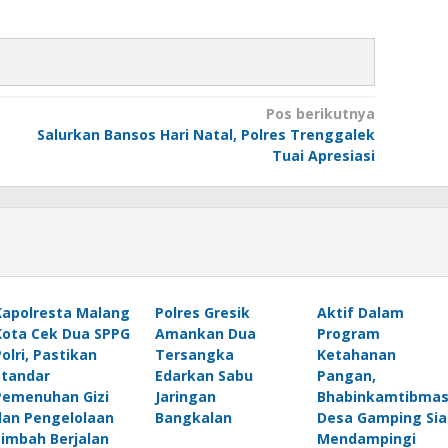
Pos berikutnya
Salurkan Bansos Hari Natal, Polres Trenggalek
Tuai Apresiasi
Kapolresta Malang
Polres Gresik
Aktif Dalam
Kota Cek Dua SPPG
Amankan Dua
Program
Polri, Pastikan
Tersangka
Ketahanan
Standar
Edarkan Sabu
Pangan,
Pemenuhan Gizi
Jaringan
Bhabinkamtibma
dan Pengelolaan
Bangkalan
Desa Gamping Sia
Limbah Berjalan
Mendampingi