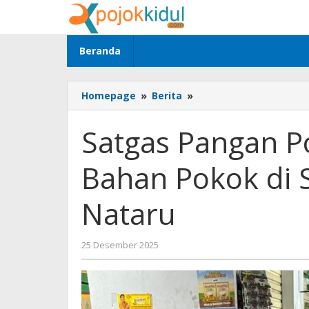
Lewati
ke
konten
Beranda
Satgas
Homepage
»
Berita
»
Pangan
Polres
Satgas Pangan P
Ponorogo
Pantau
Bahan Pokok di 
Bahan
Pokok
di
Nataru
Sejumlah
Pasar
Jelang
oleh
25 Desember 2025
Nataru
BangAdmin