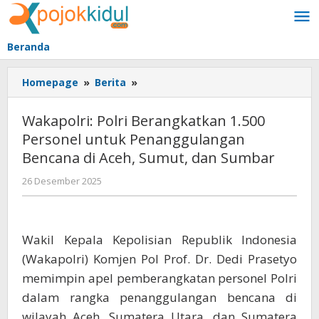
Lewati
ke
konten
Beranda
Wakapolri:
Homepage
»
Berita
»
Polri
Berangkatkan
Wakapolri: Polri Berangkatkan 1.500
1.500
Personel untuk Penanggulangan
Personel
Bencana di Aceh, Sumut, dan Sumbar
untuk
Penanggulangan
oleh
26 Desember 2025
Bencana
BangAdmin
di
Aceh,
Sumut,
Wakil Kepala Kepolisian Republik Indonesia
dan
(Wakapolri) Komjen Pol Prof. Dr. Dedi Prasetyo
Sumbar
memimpin apel pemberangkatan personel Polri
dalam rangka penanggulangan bencana di
wilayah Aceh, Sumatera Utara, dan Sumatera