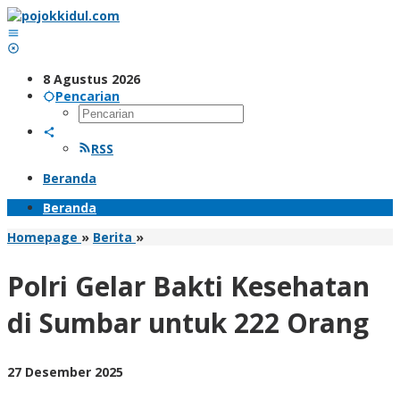
Lewati
ke
konten
8 Agustus 2026
Pencarian
RSS
Beranda
Beranda
Polri
Homepage
»
Berita
»
Gelar
Bakti
Polri Gelar Bakti Kesehatan
Kesehatan
di
di Sumbar untuk 222 Orang
Sumbar
untuk
222
oleh
27 Desember 2025
Orang
BangAdmin