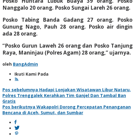
Posko Huntara Lubuk Buaya 39 orang. Posko
Nanggalo 20 orang. Posko Sungai Lareh 26 orang.
Posko Tabing Banda Gadang 27 orang. Posko
Gunung Nago, Pauh 28 orang. ⁠Posko air dingin
ada 28 orang.
“Posko Gurun Laweh 26 orang dan Posko Tanjung
Raya, Maninjau (Polres Agam) 28 orang,” ujarnya.
oleh
BangAdmin
Ikuti Kami Pada
Navigasi
Pos sebelumnya
Hadapi Lonjakan Wisatawan Libur Nataru,
Polres Trenggalek Kerahkan Tim Ganjel Dan Tambal Ban
pos
Gratis
Pos berikutnya
Wakapolri Dorong Percepatan Penanganan
Bencana di Aceh, Sumut, dan Sumbar