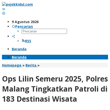
Lewati
ke
konten
9 Agustus 2026
Pencarian
RSS
Beranda
Beranda
Ops
Homepage
»
Berita
»
Lilin
Semeru
Ops Lilin Semeru 2025, Polres
2025,
Polres
Malang Tingkatkan Patroli di
Malang
Tingkatkan
183 Destinasi Wisata
Patroli
di
183