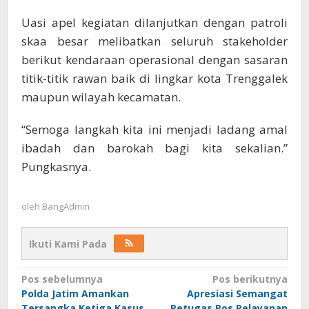
Uasi apel kegiatan dilanjutkan dengan patroli
skaa besar melibatkan seluruh stakeholder
berikut kendaraan operasional dengan sasaran
titik-titik rawan baik di lingkar kota Trenggalek
maupun wilayah kecamatan.
“Semoga langkah kita ini menjadi ladang amal
ibadah dan barokah bagi kita sekalian.”
Pungkasnya.
oleh
BangAdmin
Ikuti Kami Pada
Navigasi
Pos sebelumnya
Pos berikutnya
Polda Jatim Amankan
Apresiasi Semangat
pos
Tersangka Ketiga Kasus
Petugas Pos Pelayanan