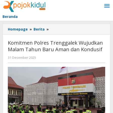
Lewati
ke
konten
Beranda
Komitmen
Homepage
»
Berita
»
Polres
Trenggalek
Komitmen Polres Trenggalek Wujudkan
Wujudkan
Malam Tahun Baru Aman dan Kondusif
Malam
Tahun
oleh
31 Desember 2025
Baru
BangAdmin
Aman
dan
Kondusif