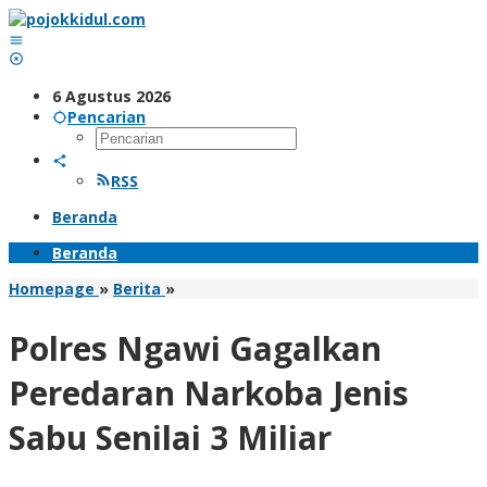
Lewati
ke
konten
6 Agustus 2026
Pencarian
RSS
Beranda
Beranda
Polres
Homepage
»
Berita
»
Ngawi
Gagalkan
Polres Ngawi Gagalkan
Peredaran
Narkoba
Peredaran Narkoba Jenis
Jenis
Sabu
Sabu Senilai 3 Miliar
Senilai
3
Miliar