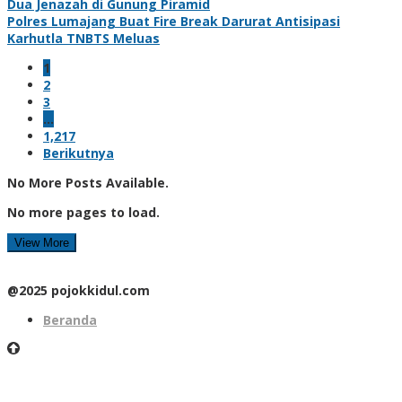
Dua Jenazah di Gunung Piramid
Polres Lumajang Buat Fire Break Darurat Antisipasi
Karhutla TNBTS Meluas
1
2
3
…
1,217
Berikutnya
No More Posts Available.
No more pages to load.
View More
@2025 pojokkidul.com
Beranda