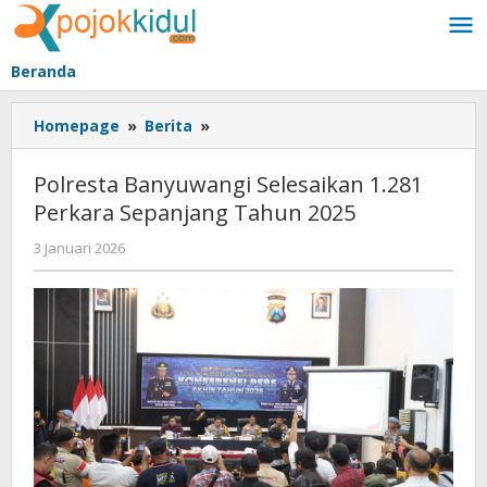
Lewati
ke
konten
Beranda
Polresta
Homepage
»
Berita
»
Banyuwangi
Selesaikan
Polresta Banyuwangi Selesaikan 1.281
1.281
Perkara Sepanjang Tahun 2025
Perkara
Sepanjang
oleh
3 Januari 2026
Tahun
BangAdmin
2025