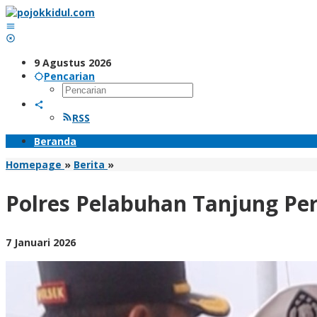
Lewati
ke
konten
9 Agustus 2026
Pencarian
RSS
Beranda
Polres
Homepage
»
Berita
»
Pelabuhan
Tanjung
Polres Pelabuhan Tanjung Pe
Perak
Gelar
Razia
oleh
7 Januari 2026
Kendaraan
BangAdmin
Cegah
Curanmor