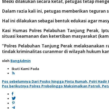
Meski dilakukan secara ketat, petugas tetap men
Dalam razia kali ini, petugas memberikan teguran 
Hal ini dilakukan sebagai bentuk edukasi agar mas
Kasi Humas Polres Pelabuhan Tanjung Perak, Ipt
situasi keamanan dan ketertiban masyarakat (kam
“Polres Pelabuhan Tanjung Perak melaksanakan r
tindak kriminalitas curanmor di wilayah hukum kami,
oleh
BangAdmin
Ikuti Kami Pada
Navigasi
Pos sebelumnya
Dari Posko hingga Pintu Rumah, Polri Hadi
Pos berikutnya
Polres Probolinggo Maksimalkan Patroli, P
pos