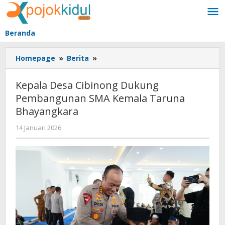
Lewati
ke
konten
Beranda
Kepala
Homepage
»
Berita
»
Desa
Cibinong
Kepala Desa Cibinong Dukung
Dukung
Pembangunan SMA Kemala Taruna
Pembangunan
Bhayangkara
SMA
Kemala
oleh
14 Januari 2026
Taruna
BangAdmin
Bhayangkara