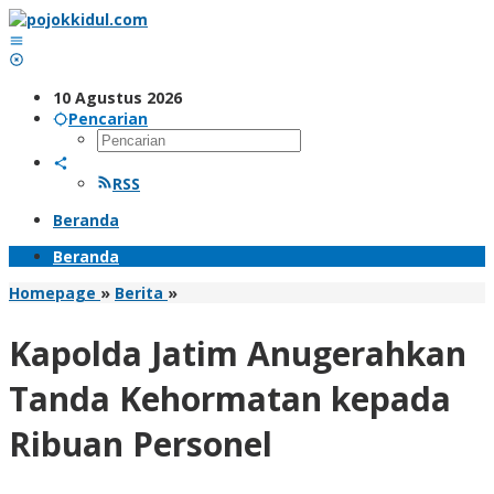
Lewati
ke
konten
10 Agustus 2026
Pencarian
RSS
Beranda
Beranda
Kapolda
Homepage
»
Berita
»
Jatim
Anugerahkan
Kapolda Jatim Anugerahkan
Tanda
Kehormatan
Tanda Kehormatan kepada
kepada
Ribuan
Ribuan Personel
Personel