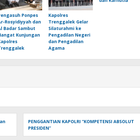
dan Karhutla
Pengasuh Ponpes
Kapolres
Ar-Rosyidiyyah dan
Trenggalek Gelar
Al Badar Sambut
Silaturahmi ke
Hangat Kunjungan
Pengadilan Negeri
Kapolres
dan Pengadilan
Trenggalek
Agama
ban
PENGGANTIAN KAPOLRI “KOMPETENSI ABSOLUT
PRESIDEN”