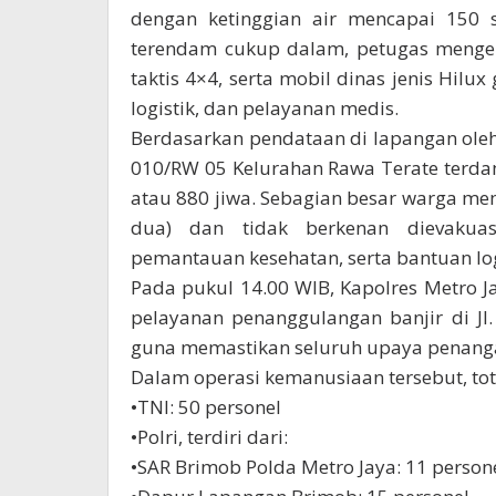
dengan ketinggian air mencapai 150 
terendam cukup dalam, petugas mengera
taktis 4×4, serta mobil dinas jenis Hilu
logistik, dan pelayanan medis.
Berdasarkan pendataan di lapangan oleh
010/RW 05 Kelurahan Rawa Terate terdam
atau 880 jiwa. Sebagian besar warga me
dua) dan tidak berkenan dievakua
pemantauan kesehatan, serta bantuan log
Pada pukul 14.00 WIB, Kapolres Metro 
pelayanan penanggulangan banjir di J
guna memastikan seluruh upaya penangan
Dalam operasi kemanusiaan tersebut, tot
•TNI: 50 personel
•Polri, terdiri dari:
•SAR Brimob Polda Metro Jaya: 11 person