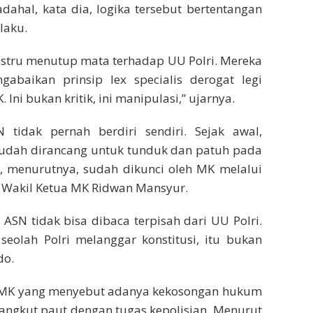
Padahal, kata dia, logika tersebut bertentangan
laku.
ustru menutup mata terhadap UU Polri. Mereka
gabaikan prinsip lex specialis derogat legi
Ini bukan kritik, ini manipulasi,” ujarnya.
idak pernah berdiri sendiri. Sejak awal,
 sudah dirancang untuk tunduk dan patuh pada
i, menurutnya, sudah dikunci oleh MK melalui
Wakil Ketua MK Ridwan Mansyur.
ASN tidak bisa dibaca terpisah dari UU Polri.
seolah Polri melanggar konstitusi, itu bukan
do.
n MK yang menyebut adanya kekosongan hukum
 sangkut paut dengan tugas kepolisian. Menurut