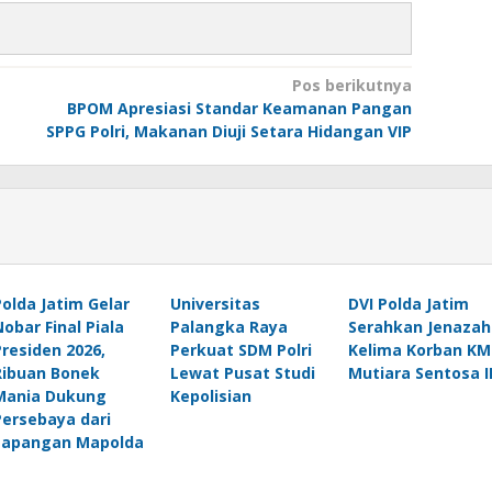
Pos berikutnya
BPOM Apresiasi Standar Keamanan Pangan
SPPG Polri, Makanan Diuji Setara Hidangan VIP
Polda Jatim Gelar
Universitas
DVI Polda Jatim
Nobar Final Piala
Palangka Raya
Serahkan Jenazah
Presiden 2026,
Perkuat SDM Polri
Kelima Korban KM
Ribuan Bonek
Lewat Pusat Studi
Mutiara Sentosa I
Mania Dukung
Kepolisian
Persebaya dari
Lapangan Mapolda