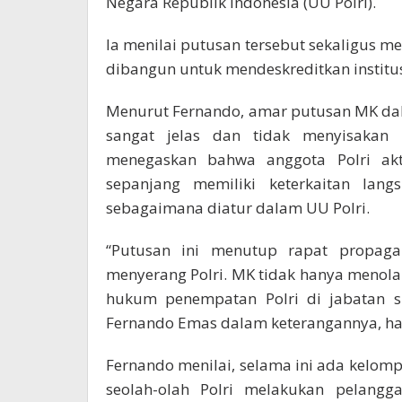
Negara Republik Indonesia (UU Polri).
Ia menilai putusan tersebut sekaligus 
dibangun untuk mendeskreditkan institusi
Menurut Fernando, amar putusan MK da
sangat jelas dan tidak menyisakan r
menegaskan bahwa anggota Polri akti
sepanjang memiliki keterkaitan lang
sebagaimana diatur dalam UU Polri.
“Putusan ini menutup rapat propag
menyerang Polri. MK tidak hanya menol
hukum penempatan Polri di jabatan sipi
Fernando Emas dalam keterangannya, hari
Fernando menilai, selama ini ada kelomp
seolah-olah Polri melakukan pelangg