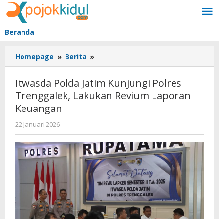
Lewati
ke
konten
Beranda
Itwasda
Homepage
»
Berita
»
Polda
Jatim
Itwasda Polda Jatim Kunjungi Polres
Kunjungi
Trenggalek, Lakukan Revium Laporan
Polres
Keuangan
Trenggalek,
Lakukan
oleh
22 Januari 2026
Revium
BangAdmin
Laporan
Keuangan