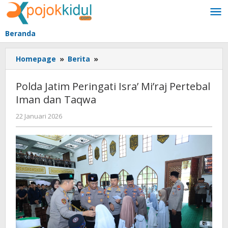
Lewati
ke
konten
Beranda
Polda
Homepage
»
Berita
»
Jatim
Peringati
Polda Jatim Peringati Isra’ Mi’raj Pertebal
Isra'
Iman dan Taqwa
Mi'raj
Pertebal
oleh
22 Januari 2026
Iman
BangAdmin
dan
Taqwa