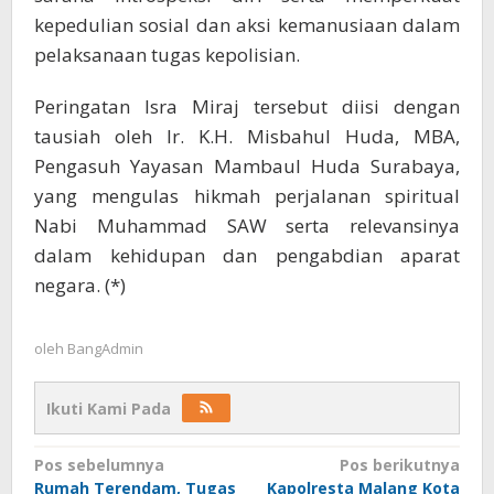
kepedulian sosial dan aksi kemanusiaan dalam
pelaksanaan tugas kepolisian.
Peringatan Isra Miraj tersebut diisi dengan
tausiah oleh Ir. K.H. Misbahul Huda, MBA,
Pengasuh Yayasan Mambaul Huda Surabaya,
yang mengulas hikmah perjalanan spiritual
Nabi Muhammad SAW serta relevansinya
dalam kehidupan dan pengabdian aparat
negara. (*)
oleh
BangAdmin
Ikuti Kami Pada
Navigasi
Pos sebelumnya
Pos berikutnya
Rumah Terendam, Tugas
Kapolresta Malang Kota