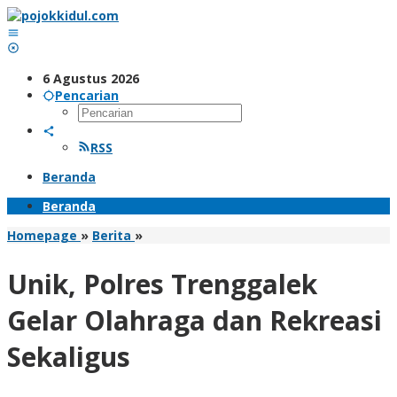
Lewati
ke
konten
6 Agustus 2026
Pencarian
RSS
Beranda
Beranda
Unik,
Homepage
»
Berita
»
Polres
Trenggalek
Unik, Polres Trenggalek
Gelar
Olahraga
Gelar Olahraga dan Rekreasi
dan
Rekreasi
Sekaligus
Sekaligus