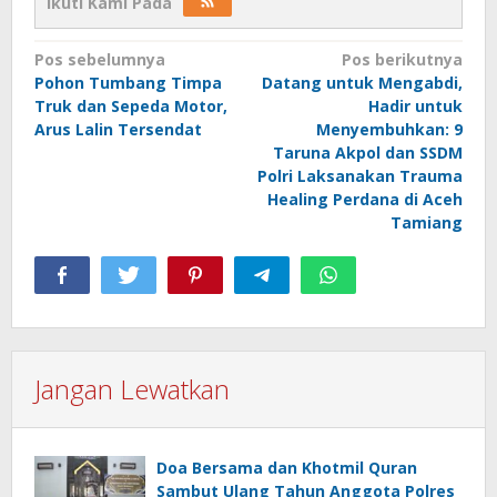
Ikuti Kami Pada
Navigasi
Pos sebelumnya
Pos berikutnya
Pohon Tumbang Timpa
Datang untuk Mengabdi,
pos
Truk dan Sepeda Motor,
Hadir untuk
Arus Lalin Tersendat
Menyembuhkan: 9
Taruna Akpol dan SSDM
Polri Laksanakan Trauma
Healing Perdana di Aceh
Tamiang
Jangan Lewatkan
Doa Bersama dan Khotmil Quran
Sambut Ulang Tahun Anggota Polres