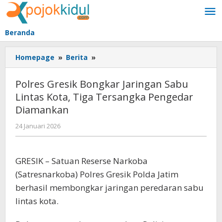
Lewati
ke
konten
Beranda
Polres
Homepage
»
Berita
»
Gresik
Bongkar
Polres Gresik Bongkar Jaringan Sabu
Jaringan
Lintas Kota, Tiga Tersangka Pengedar
Sabu
Diamankan
Lintas
Kota,
oleh
24 Januari 2026
Tiga
BangAdmin
Tersangka
Pengedar
GRESIK – Satuan Reserse Narkoba
Diamankan
(Satresnarkoba) Polres Gresik Polda Jatim
berhasil membongkar jaringan peredaran sabu
lintas kota.