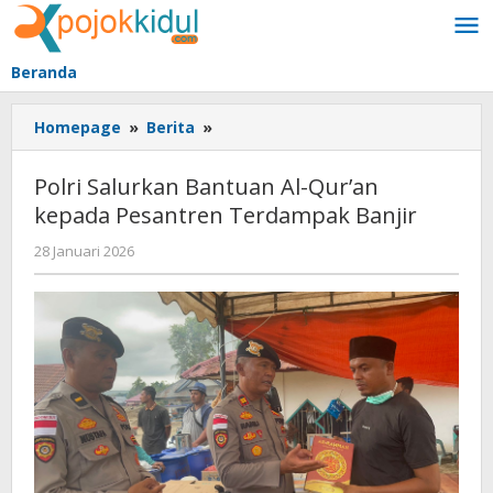
Lewati
ke
konten
Beranda
Polri
Homepage
»
Berita
»
Salurkan
Bantuan
Polri Salurkan Bantuan Al-Qur’an
Al-
kepada Pesantren Terdampak Banjir
Qur’an
kepada
oleh
28 Januari 2026
Pesantren
BangAdmin
Terdampak
Banjir