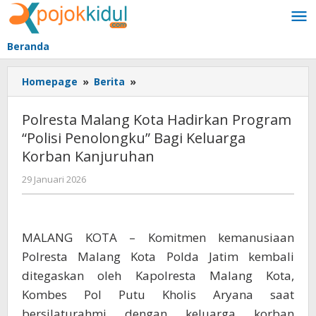
Lewati
ke
konten
Beranda
Polresta
Homepage
»
Berita
»
Malang
Kota
Polresta Malang Kota Hadirkan Program
Hadirkan
“Polisi Penolongku” Bagi Keluarga
Program
Korban Kanjuruhan
“Polisi
Penolongku”
oleh
29 Januari 2026
Bagi
BangAdmin
Keluarga
Korban
Kanjuruhan
MALANG KOTA – Komitmen kemanusiaan
Polresta Malang Kota Polda Jatim kembali
ditegaskan oleh Kapolresta Malang Kota,
Kombes Pol Putu Kholis Aryana saat
bersilaturahmi dengan keluarga korban