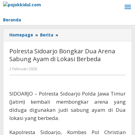
Lewati
ke
konten
Beranda
Polresta
Homepage
»
Berita
»
Sidoarjo
Bongkar
Polresta Sidoarjo Bongkar Dua Arena
Dua
Sabung Ayam di Lokasi Berbeda
Arena
Sabung
oleh
2 Februari 2026
Ayam
BangAdmin
di
Lokasi
Berbeda
SIDOARJO – Polresta Sidoarjo Polda Jawa Timur
(Jatim) kembali membongkar arena yang
diduga digunakan judi sabung ayam di Dua
lokasi yang berbeda.
Kapolresta Sidoarjo, Kombes Pol Christian