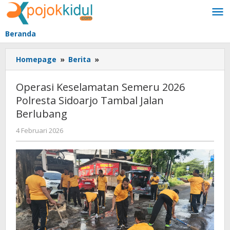
Lewati
ke
konten
Beranda
Operasi
Homepage
»
Berita
»
Keselamatan
Semeru
Operasi Keselamatan Semeru 2026
2026
Polresta Sidoarjo Tambal Jalan
Polresta
Berlubang
Sidoarjo
Tambal
oleh
4 Februari 2026
Jalan
BangAdmin
Berlubang