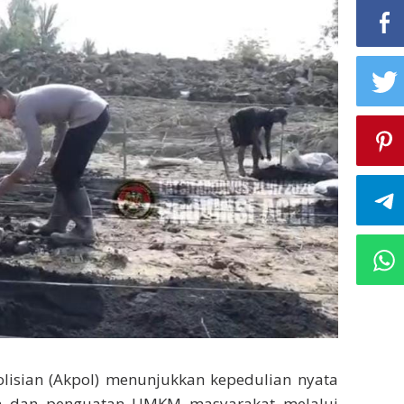
sian (Akpol) menunjukkan kepedulian nyata
n dan penguatan UMKM masyarakat melalui