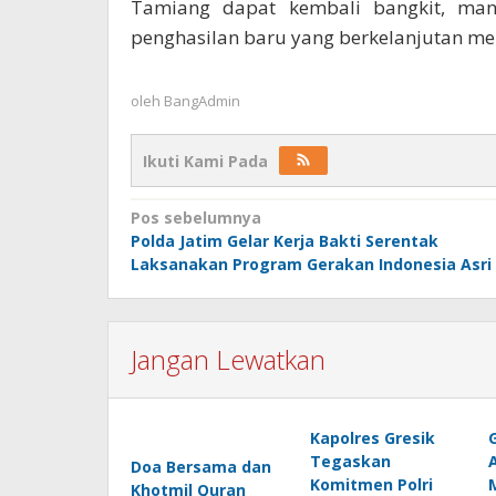
Tamiang dapat kembali bangkit, mand
penghasilan baru yang berkelanjutan me
oleh
BangAdmin
Ikuti Kami Pada
Navigasi
Pos sebelumnya
Polda Jatim Gelar Kerja Bakti Serentak
pos
Laksanakan Program Gerakan Indonesia Asri
Jangan Lewatkan
Kapolres Gresik
Tegaskan
Doa Bersama dan
Komitmen Polri
Khotmil Quran