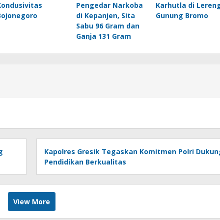
Kondusivitas
Pengedar Narkoba
Karhutla di Leren
Bojonegoro
di Kepanjen, Sita
Gunung Bromo
Sabu 96 Gram dan
Ganja 131 Gram
g
Kapolres Gresik Tegaskan Komitmen Polri Dukun
Pendidikan Berkualitas
View More