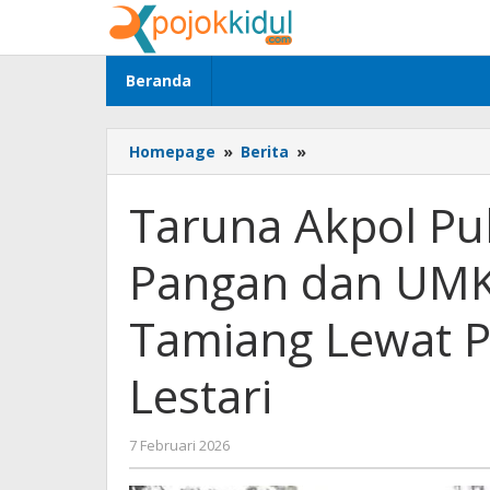
Lewati
ke
konten
Beranda
Taruna
Homepage
»
Berita
»
Akpol
Pulihkan
Taruna Akpol Pu
Ketahanan
Pangan
Pangan dan UM
dan
UMKM
Warga
Tamiang Lewat 
Aceh
Tamiang
Lestari
Lewat
Pekarangan
Pangan
oleh
7 Februari 2026
Lestari
BangAdmin