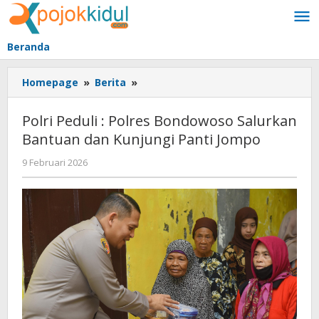
Lewati
ke
konten
Beranda
Polri
Homepage
»
Berita
»
Peduli
:
Polri Peduli : Polres Bondowoso Salurkan
Polres
Bantuan dan Kunjungi Panti Jompo
Bondowoso
Salurkan
oleh
9 Februari 2026
Bantuan
BangAdmin
dan
Kunjungi
Panti
Jompo