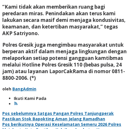
“Kami tidak akan memberikan ruang bagi
peredaran miras. Penindakan akan terus kami
lakukan secara masif demi menjaga kondusivitas,
keamanan, dan ketertiban masyarakat,” tegas
AKP Satriyono.
Polres Gresik juga mengimbau masyarakat untuk
berperan aktif dalam menjaga lingkungan dengan
melaporkan setiap potensi gangguan kamtibmas
melalui Hotline Polres Gresik 110 (bebas pulsa, 24
jam) atau layanan LaporCakRama di nomor 0811-
8800-2006. (*)
oleh
BangAdmin
Ikuti Kami Pada
Navigasi
Pos sebelumnya
Satgas Pangan Polres Tanjungperak
Pastikan Stok Bapokting Aman Jelang Ramadhan
pos
Pos berikutnya
Operasi Keselamatan Semeru 2026 Polres