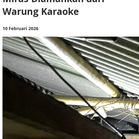
Diamankan
Warung Karaoke
dari
Warung
Karaoke
oleh
10 Februari 2026
BangAdmin