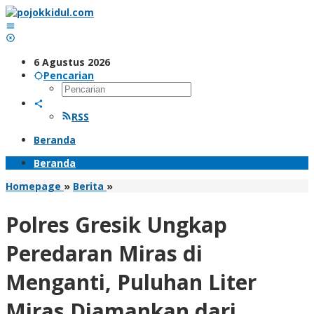
Lewati
ke
konten
6 Agustus 2026
Pencarian
RSS
Beranda
Beranda
Polres
Homepage
»
Berita
»
Gresik
Ungkap
Polres Gresik Ungkap
Peredaran
Miras
Peredaran Miras di
di
Menganti,
Menganti, Puluhan Liter
Puluhan
Liter
Miras Diamankan dari
Miras